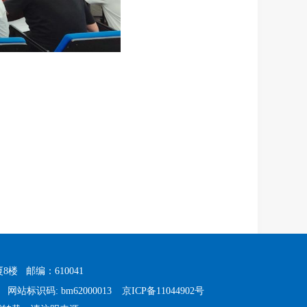
厦8楼
邮编：610041
1
网站标识码: bm62000013
京ICP备11044902号