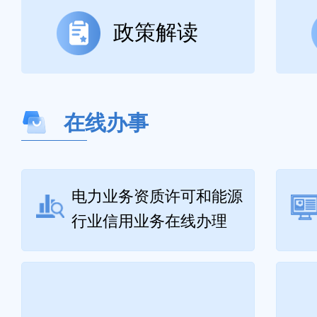
政策解读
在线办事
电力业务资质许可和能源
行业信用业务在线办理