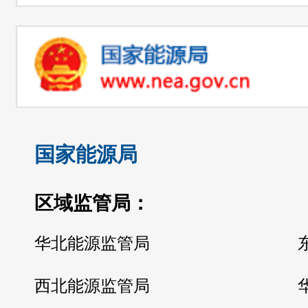
国家能源局
区域监管局：
华北能源监管局
西北能源监管局