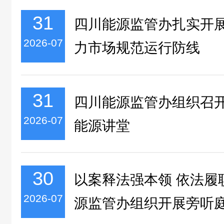
31
四川能源监管办扎实开展
2026-07
力市场规范运行防线
31
四川能源监管办组织召开
2026-07
能源讲堂
30
以案释法强本领 依法履
2026-07
源监管办组织开展旁听