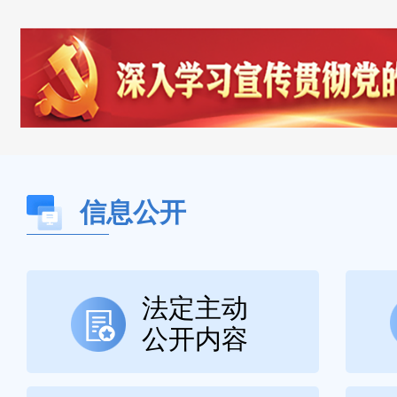
信息公开
法定主动
公开内容